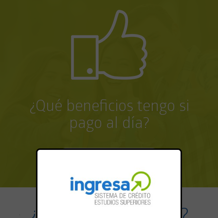
¿Qué beneficios tengo si
pago al día?
VER MÁS
¿CÓMO RENOVAR?