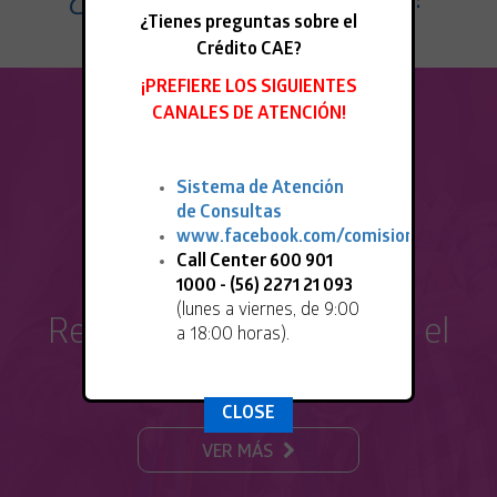
¿Tienes preguntas sobre el
Crédito CAE?
¡PREFIERE LOS SIGUIENTES
CANALES DE ATENCIÓN!
Sistema de Atención
de Consultas
www.facebook.com/comisioningresa
Call Center 600 901
1000 - (56) 2271 21 093
(lunes a viernes, de 9:00
Requisitos para renovar el
a 18:00 horas).
CAE
CLOSE
VER MÁS