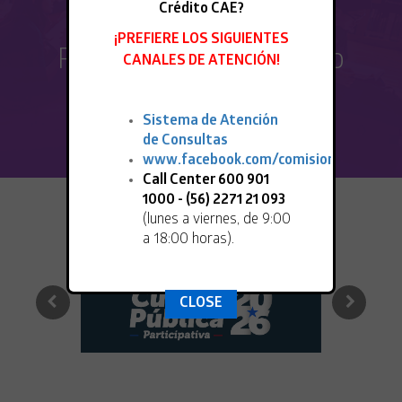
Crédito CAE?
¡PREFIERE LOS SIGUIENTES
Renovantes del Crédito
CANALES DE ATENCIÓN!
Sistema de Atención
VER MÁS
de Consultas
www.facebook.com/comisioningresa
Call Center 600 901
1000 - (56) 2271 21 093
(lunes a viernes, de 9:00
a 18:00 horas).
CLOSE