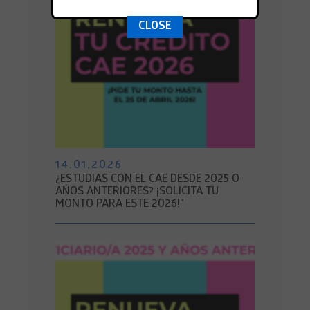
CLOSE
14.01.2026
¿ESTUDIAS CON EL CAE DESDE 2025 O
AÑOS ANTERIORES? ¡SOLICITA TU
MONTO PARA ESTE 2026!"