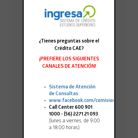
¿Tienes preguntas sobre el
Crédito CAE?
¡PREFIERE LOS SIGUIENTES
CANALES DE ATENCIÓN!
15.04.2026
Sistema de Atención
BENEFICIARIOS/AS 2025 Y AÑOS
ANTERIORES: ¡ÚLTIMOS DÍAS PARA PEDIR
de Consultas
EL MONTO DEL CAE 2026!"
www.facebook.com/comisioningresa
Call Center 600 901
1000 - (56) 2271 21 093
(lunes a viernes, de 9:00
a 18:00 horas).