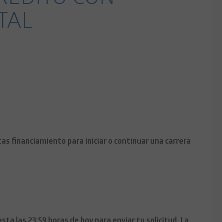
TAL
tas financiamiento para iniciar o continuar una carrera
sta las 23:59 horas de hoy para enviar tu solicitud. La