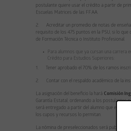
postulante quiere usar el crédito a partir de pri
Escuelas Matrices de las FF.AA.
2. Acreditar un promedio de notas de enseñanza
requisito de los 475 puntos en la PSU, si lo que 
de Formación Técnica o Instituto Profesional.
Para alumnos que ya cursan una carrera en
Crédito para Estudios Superiores:
1. Tener aprobado el 70% de los ramos inscrit
2. Contar con el respaldo académico de la insti
La asignación del beneficio la hará
Comisión In
Garantía Estatal, ordenando a los postulantes p
será entregado a partir del alumno que evidenc
los cupos y recursos lo permitan.
La nómina de preseleccionados será publicada 