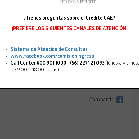
gitando tu RUT. Si obtienes el beneficio,
en alguna de las 75 instituciones acreditadas que
¿Tienes preguntas sobre el Crédito CAE?
 Superiores. En el caso de que no logres esta ayuda,
de 2011
.
¡PREFIERE LOS SIGUIENTES CANALES DE ATENCIÓN!
rantía Estatal, mantente atento a
www.ingresa.cl
, ya
Sistema de Atención de Consultas
 derecho a financiamiento por el monto que requieras
www.facebook.com/comisioningresa
Call Center 600 901 1000 - (56) 2271 21 093
(lunes a viernes,
de 9:00 a 18:00 horas).
Compartir