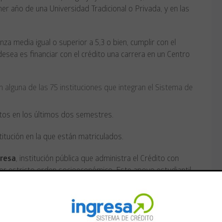
mer año de una Universidad Tradicional o Privada, y en las
 media igual o superior a 5,3 o bien, cumplir con el
desea es financiar con el crédito una carrera en un Centro
 alguna de las 75 instituciones que integran el Sistema de
os en los últimos dos semestres.
tución en la que están matriculados.
gresa
, institución pública que administra el Crédito con
or estricto orden socioeconómico. Este apoyo estudiantil
ie las mayores carencias socioeconómicas y hasta donde
el
10 de enero de 2011
en
www.ingresa.cl
, portal donde