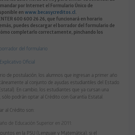
mandar por Internet el Formulario Único de
sponible en
www.becasycreditos.cl
.
ENTER 600 600 26 26, que funcionará en horario
más, puedes descargar el borrador del formulario de
á cómo completarlo correctamente, pinchando los
borrador del formulario
Explicativo Oficial
rio de postulación, los alumnos que ingresan a primer año
táneamente al conjunto de ayudas estudiantiles del Estado
Estatal). En cambio, los estudiantes que ya cursan una
, sólo podrán optar al Crédito con Garantía Estatal.
r al Crédito son:
 año de Educación Superior en 2011:
ntos en la PSU (Lenguaje y Matemática), si el