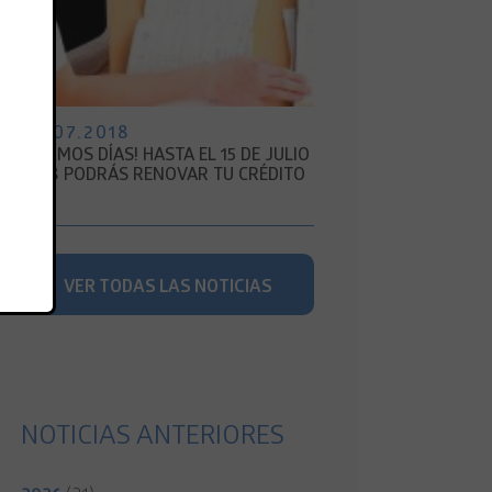
06.07.2018
¡ÚLTIMOS DÍAS! HASTA EL 15 DE JULIO
2018 PODRÁS RENOVAR TU CRÉDITO
CAE"
VER TODAS LAS NOTICIAS
NOTICIAS ANTERIORES