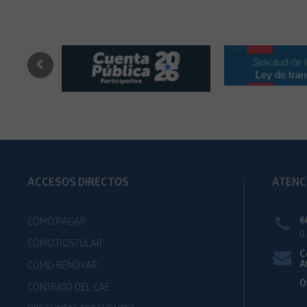
ACCESOS DIRECTOS
ATENC
6
CÓMO PAGAR
(
CÓMO POSTULAR
C
A
COMO RENOVAR
O
CONTRATO DEL CAE