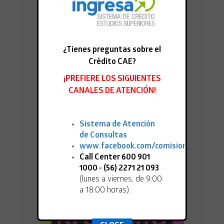
¿Tienes preguntas sobre el
Crédito CAE?
¡PREFIERE LOS SIGUIENTES
CANALES DE ATENCIÓN!
15.04.2026
BENEFICIARIOS/AS 2025 Y AÑOS
ANTERIORES: ¡ÚLTIMOS DÍAS PARA PEDIR
Sistema de Atención
EL MONTO DEL CAE 2026!"
de Consultas
www.facebook.com/comisioningresa
Call Center 600 901
1000 - (56) 2271 21 093
(lunes a viernes, de 9:00
a 18:00 horas).