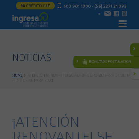
MI CRÉDITO CAE
600 901 1000 - (56) 2271 21 093
NOTICIAS
RESULTADO POSTULACIÓN
HOME
¡ATENCIÓN RENOVANTE! SE ACABA EL PLAZO PARA SOLICITAR EL
MONTO CAE PARA 2024
¡ATENCIÓN
RENOVANTE! SE