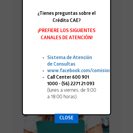
¿Tienes preguntas sobre el
Crédito CAE?
¡PREFIERE LOS SIGUIENTES
03.05.2018
¡NUEVO PLAZO PARA SOLICITAR EL
CANALES DE ATENCIÓN!
MONTO DEL CAE! DEL 7 DE MAYO AL 15
DE JULIO 2018"
Sistema de Atención
de Consultas
www.facebook.com/comisioningresa
Call Center 600 901
1000 - (56) 2271 21 093
(lunes a viernes, de 9:00
a 18:00 horas).
CLOSE